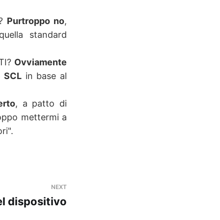
1?
Purtroppo no
,
uella standard
ETI?
Ovviamente
e SCL
in base al
erto
, a patto di
oppo mettermi a
ri".
NEXT
l dispositivo