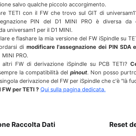
sione salvo qualche piccolo accorgimento.
are TETI con il FW che trovo sul GIT di universam
ssegnazione PIN del D1 MINI PRO è diversa da q
da universam1 per il D1 MINI.
are e flashare la mia versione del FW iSpindle su T
ordarsi di
modificare l'assegnazione dei PIN SDA 
1 MINI PRO.
 altri FW di derivazione iSpindle su PCB TETI?
C
empre la compatibilità del
pinout
. Non posso purtr
singola derivazione del FW per iSpindle che c'è "là fuo
l FW per TETI ?
Qui sulla pagina dedicata.
one Raccolta Dati
Reset de