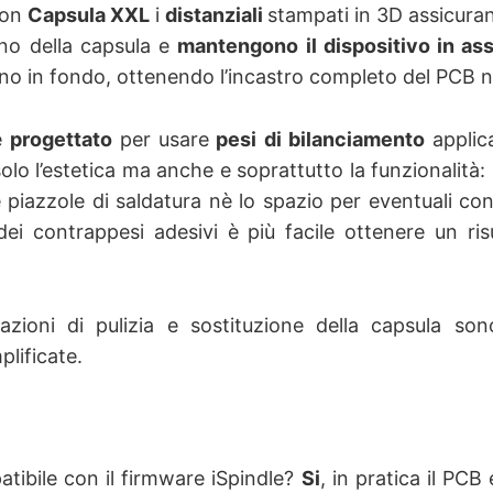
con
Capsula XXL
i
distanziali
stampati in 3D assicur
erno della capsula e
mantengono il dispositivo in as
no in fondo, ottenendo l’incastro completo del PCB nei
è
progettato
per usare
pesi di bilanciamento
applica
olo l’estetica ma anche e soprattutto la funzionalità:
 piazzole di saldatura nè lo spazio per eventuali co
dei contrappesi adesivi è più facile ottenere un ris
razioni di pulizia e sostituzione della capsula s
plificate.
tibile con il firmware iSpindle?
Si
, in pratica il PCB