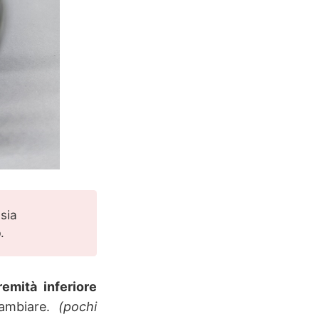
sia
o
.
tremità inferiore
ambiare.
(pochi