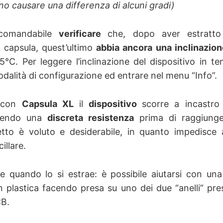
no causare una differenza di alcuni gradi)
ccomandabile
verificare
che, dopo aver estratto 
a capsula, quest’ultimo
abbia ancora una inclinazion
°C. Per leggere l’inclinazione del dispositivo in t
dalità di configurazione ed entrare nel menu “Info”.
e con
Capsula XL
il
dispositivo
scorre a incastro a
onendo una
discreta resistenza
prima di raggiunge
fetto è voluto e desiderabile, in quanto impedisce a
illare.
e quando lo si estrae: è possibile aiutarsi con un
 in plastica facendo presa su uno dei due “anelli” pre
CB.