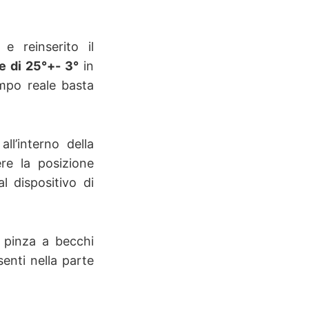
e reinserito il
e di 25°+- 3°
in
empo reale basta
ll’interno della
re la posizione
l dispositivo di
a pinza a becchi
senti nella parte