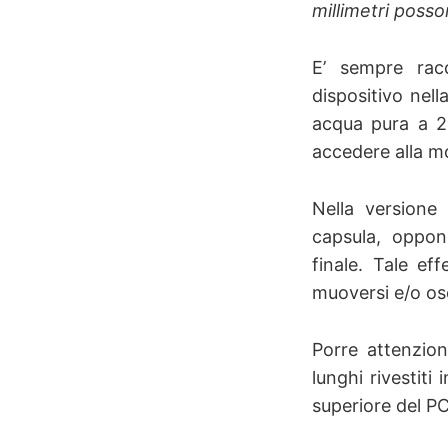
millimetri posso
E’ sempre ra
dispositivo nell
acqua pura a 25
accedere alla mo
Nella version
capsula, opp
finale. Tale ef
muoversi e/o osc
Porre attenzion
lunghi rivestiti
superiore del P