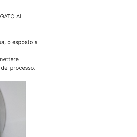
EGATO AL
a, o esposto a
nnettere
o del processo.