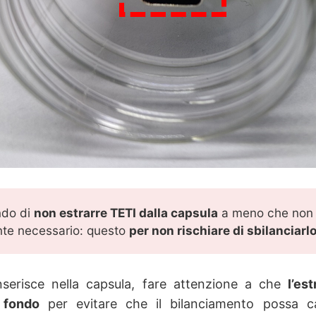
do di
non estrarre TETI dalla capsula
a meno che non 
nte necessario: questo
per non rischiare di sbilanciarl
nserisce nella capsula, fare attenzione a che
l’es
n
fondo
per evitare che il bilanciamento possa c