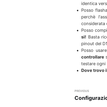
identica ver
Posso flash
perchè l'a
considerata 
Posso compil
si!
Basta ric
pinout del D
Posso usare
controllare
s
testare ogni 
Dove trovo i
PREVIOUS
Configurazi