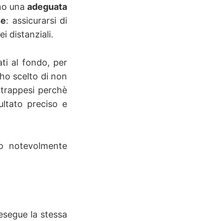
ano una
adeguata
se
: assicurarsi di
 distanziali.
ti al fondo, per
 ho scelto di non
ntrappesi perchè
ultato preciso e
ono notevolmente
 esegue la stessa