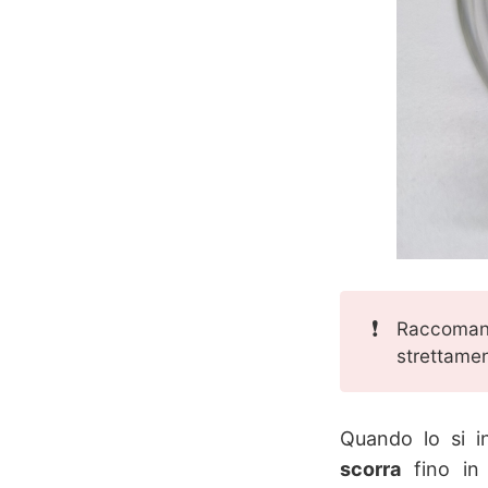
❗
Raccoman
strettame
Quando lo si i
scorra
fino i